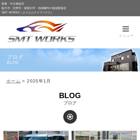
新車・中古車販売
枚方市・交野市・寝屋川市・四条畷市の地域密着店
SMT WORKS（エスエムテイワークス）
メニュー
ブログ
BLOG
ホーム
>
2025年1月
BLOG
ブログ