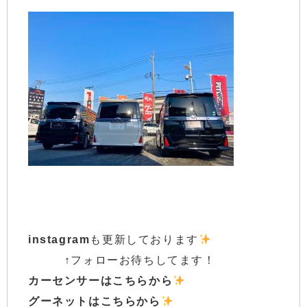
in
stagram
も更新しております
↑フォローお待ちしてます！
カ
ー
センサーはこ
ちらから
グーネットはこちらから