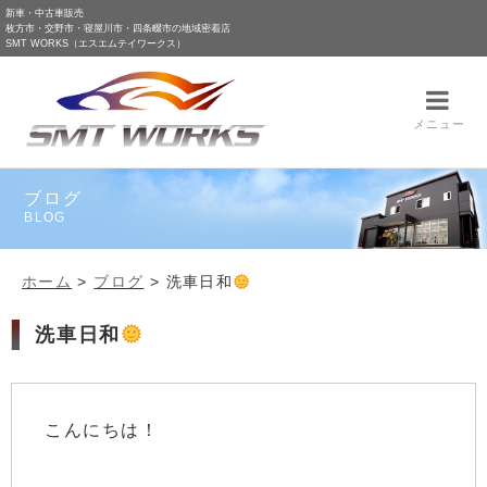
新車・中古車販売
枚方市・交野市・寝屋川市・四条畷市の地域密着店
SMT WORKS（エスエムテイワークス）
メニュー
ブログ
BLOG
ホーム
>
ブログ
>
洗車日和
洗車日和
こんにちは！