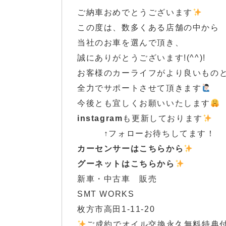
ご納車おめでとうございます
この度は、数多くある店舗の中から
当社のお車を選んで頂き、
誠にありがとうございます!(^^)!
お客様のカーライフがより良いもの
全力でサポートさせて頂きます
今後とも宜しくお願いいたします
i
n
stagram
も更新しております
↑フォローお待ちしてます！
カ
ー
センサーはこ
ちらから
グーネットはこちらから
新車・中古車 販売
SMT WORKS
枚方市高田1-11-20
ご成約でオイル交換永久無料特典