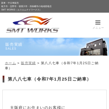
新車・中古車販売
枚方市・交野市・寝屋川市・四条畷市の地域密着店
SMT WORKS（エスエムテイワークス）
メニュー
販売実績
SALES
ホーム
>
販売実績
>
第八八七車（令和7年1月25日ご納
車）
第八八七車（令和7年1月25日ご納車）
大阪府にお住まいのお客様に