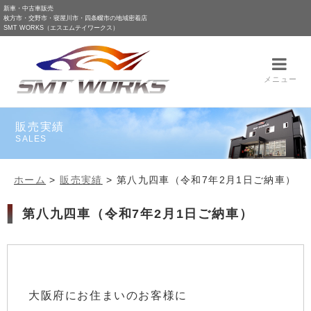
新車・中古車販売
枚方市・交野市・寝屋川市・四条畷市の地域密着店
SMT WORKS（エスエムテイワークス）
メニュー
販売実績
SALES
ホーム
>
販売実績
>
第八九四車（令和7年2月1日ご納車）
第八九四車（令和7年2月1日ご納車）
大阪府にお住まいのお客様に