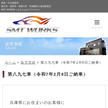
新車・中古車販売
枚方市・交野市・寝屋川市・四条畷市の地域密着店
SMT WORKS（エスエムテイワークス）
メニュー
販売実績
SALES
ホーム
>
販売実績
>
第八九七車（令和7年2月8日ご納車）
第八九七車（令和7年2月8日ご納車）
兵庫県にお住まいのお客様に