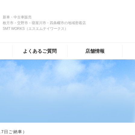
新車・中古車販売
枚方市・交野市・寝屋川市・四条畷市の地域密着店
SMT WORKS（エスエムテイワークス）
よくあるご質問
店舗情報
17日ご納車）