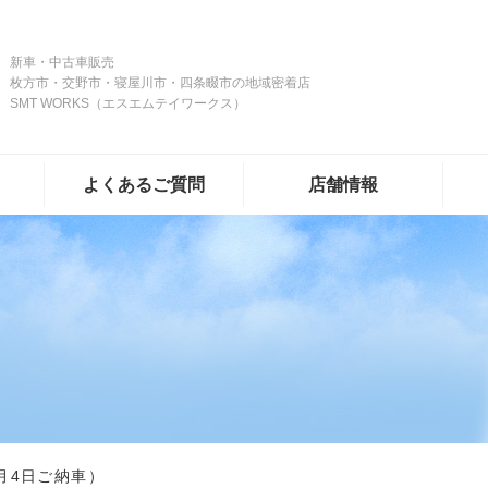
新車・中古車販売
枚方市・交野市・寝屋川市・四条畷市の地域密着店
SMT WORKS（エスエムテイワークス）
よくあるご質問
店舗情報
月4日ご納車）