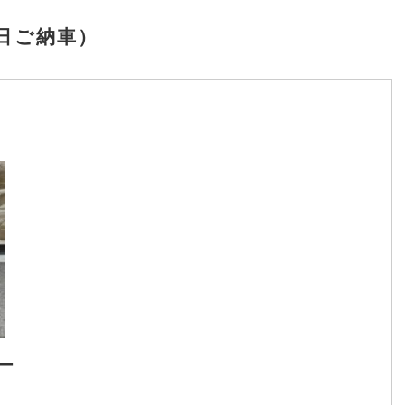
4日ご納車）
ー