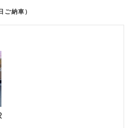
9日ご納車）
R