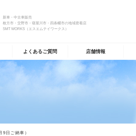
新車・中古車販売
枚方市・交野市・寝屋川市・四条畷市の地域密着店
SMT WORKS（エスエムテイワークス）
よくあるご質問
店舗情報
月9日ご納車）