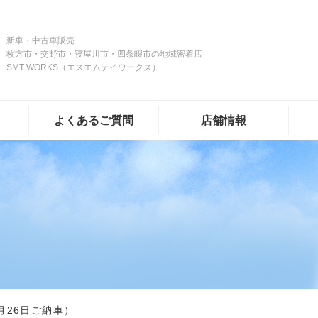
新車・中古車販売
枚方市・交野市・寝屋川市・四条畷市の地域密着店
SMT WORKS（エスエムテイワークス）
よくあるご質問
店舗情報
月26日ご納車）