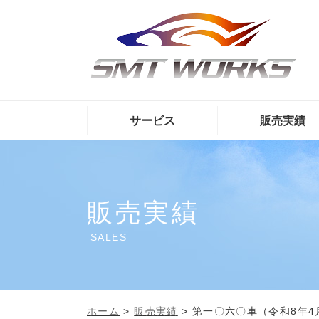
サービス
販売実績
販売実績
SALES
ホーム
>
販売実績
>
第一〇六〇車（令和8年4