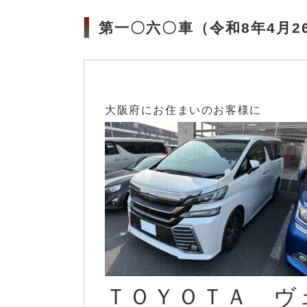
第一〇六〇車（令和8年4月2
大阪府にお住まいのお客様に
ＴＯＹＯＴＡ ヴ