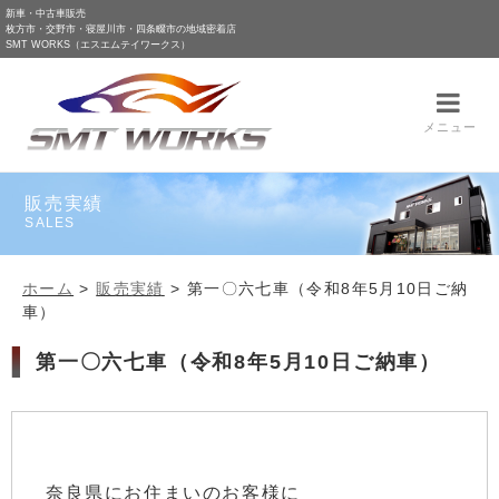
新車・中古車販売
枚方市・交野市・寝屋川市・四条畷市の地域密着店
SMT WORKS（エスエムテイワークス）
メニュー
販売実績
SALES
ホーム
>
販売実績
>
第一〇六七車（令和8年5月10日ご納
車）
第一〇六七車（令和8年5月10日ご納車）
奈良県にお住まいのお客様に