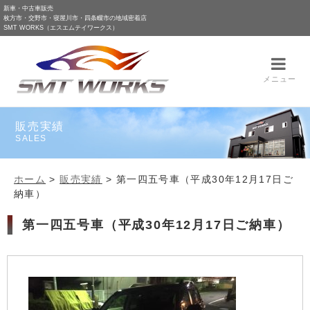
新車・中古車販売
枚方市・交野市・寝屋川市・四条畷市の地域密着店
SMT WORKS（エスエムテイワークス）
メニュー
販売実績
SALES
ホーム
>
販売実績
>
第一四五号車（平成30年12月17日ご
納車）
第一四五号車（平成30年12月17日ご納車）