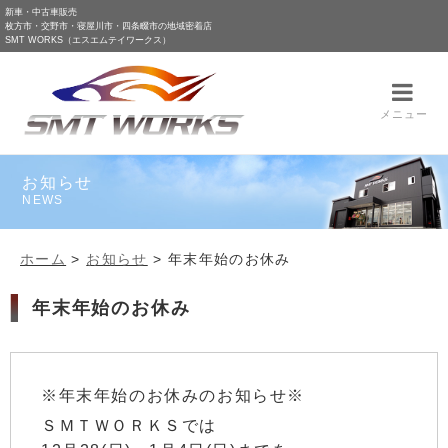
新車・中古車販売
枚方市・交野市・寝屋川市・四条畷市の地域密着店
SMT WORKS（エスエムテイワークス）
メニュー
お知らせ
NEWS
ホーム
>
お知らせ
>
年末年始のお休み
年末年始のお休み
※年末年始のお休みのお知らせ※
ＳＭＴＷＯＲＫＳでは